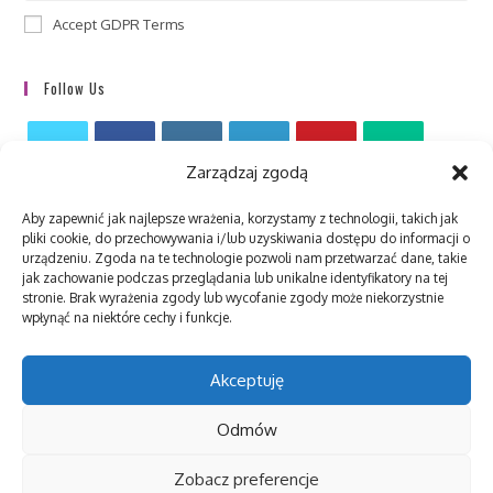
Accept GDPR Terms
Follow Us
Zarządzaj zgodą
Aby zapewnić jak najlepsze wrażenia, korzystamy z technologii, takich jak
pliki cookie, do przechowywania i/lub uzyskiwania dostępu do informacji o
urządzeniu. Zgoda na te technologie pozwoli nam przetwarzać dane, takie
jak zachowanie podczas przeglądania lub unikalne identyfikatory na tej
stronie. Brak wyrażenia zgody lub wycofanie zgody może niekorzystnie
Recent Posts
wpłynąć na niektóre cechy i funkcje.
Witaj, świecie!
2024-03-05
/
0 COMMENTS
Akceptuję
Odmów
Zobacz preferencje