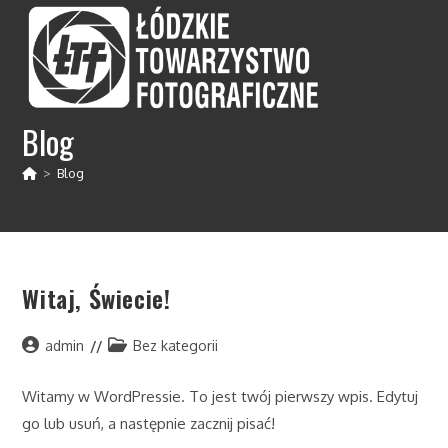
Koniec
treści
Blog
>
Blog
Witaj, Świecie!
Post
Post
admin
Bez kategorii
author:
category:
Witamy w WordPressie. To jest twój pierwszy wpis. Edytuj
go lub usuń, a następnie zacznij pisać!