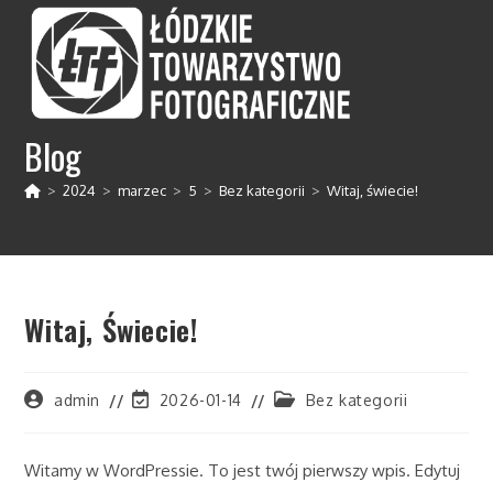
Koniec
treści
Blog
>
2024
>
marzec
>
5
>
Bez kategorii
>
Witaj, świecie!
Witaj, Świecie!
Post
Post
Post
admin
2026-01-14
Bez kategorii
author:
last
category:
modified:
Witamy w WordPressie. To jest twój pierwszy wpis. Edytuj