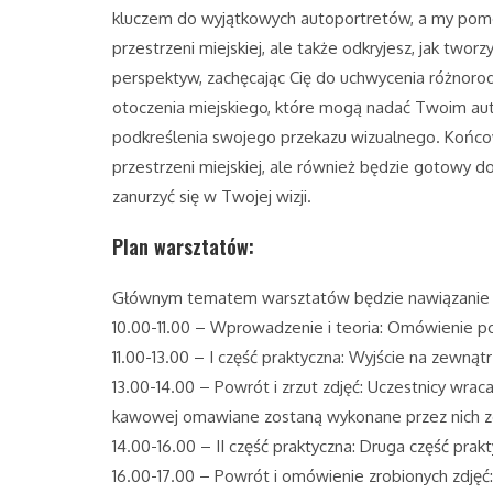
kluczem do wyjątkowych autoportretów, a my pomo
przestrzeni miejskiej, ale także odkryjesz, jak two
perspektyw, zachęcając Cię do uchwycenia różnorod
otoczenia miejskiego, które mogą nadać Twoim auto
podkreślenia swojego przekazu wizualnego. Końcow
przestrzeni miejskiej, ale również będzie gotowy d
zanurzyć się w Twojej wizji.
Plan warsztatów:
Głównym tematem warsztatów będzie nawiązanie d
10.00-11.00 – Wprowadzenie i teoria: Omówienie p
11.00-13.00 – I część praktyczna: Wyjście na zewną
13.00-14.00 – Powrót i zrzut zdjęć: Uczestnicy wra
kawowej omawiane zostaną wykonane przez nich zd
14.00-16.00 – II część praktyczna: Druga część pr
16.00-17.00 – Powrót i omówienie zrobionych zdjęć: