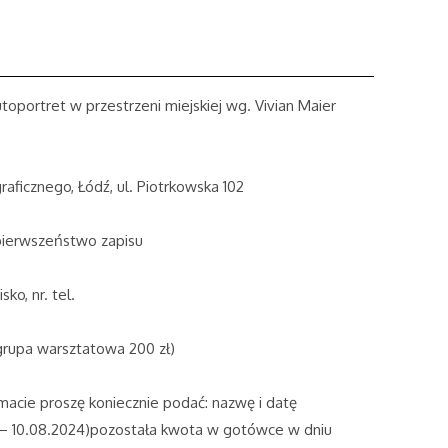
oportret w przestrzeni miejskiej wg. Vivian Maier
ficznego, Łódź, ul. Piotrkowska 102
 pierwszeństwo zapisu
ko, nr. tel.
grupa warsztatowa 200 zł)
macie proszę koniecznie podać: nazwę i datę
r – 10.08.2024)pozostała kwota w gotówce w dniu