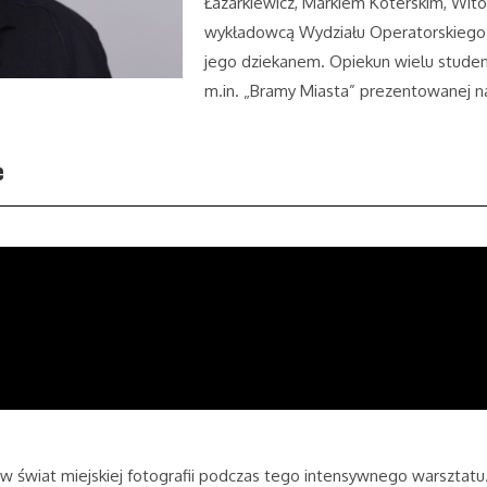
Łazarkiewicz, Markiem Koterskim, Wito
wykładowcą Wydziału Operatorskiego 
jego dziekanem. Opiekun wielu studenc
m.in. „Bramy Miasta” prezentowanej n
e
ę w świat miejskiej fotografii podczas tego intensywnego warsztat