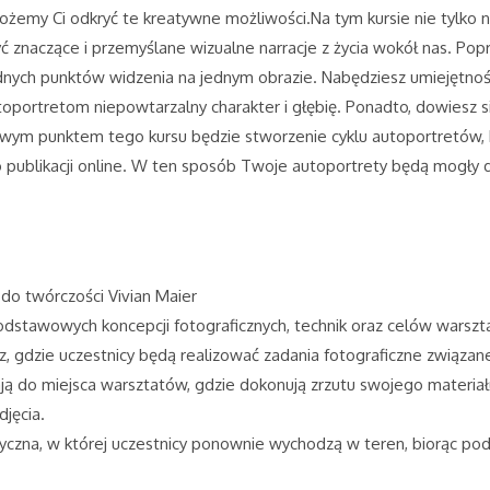
żemy Ci odkryć te kreatywne możliwości.
Na tym kursie nie tylko
rzyć znaczące i przemyślane wizualne narracje z życia wokół nas. Po
nych punktów widzenia na jednym obrazie. Nabędziesz umiejętności
portretom niepowtarzalny charakter i głębię. Ponadto, dowiesz si
ym punktem tego kursu będzie stworzenie cyklu autoportretów, kt
o publikacji online. W ten sposób Twoje autoportrety będą mogły d
o twórczości Vivian Maier
odstawowych koncepcji fotograficznych, technik oraz celów warsz
trz, gdzie uczestnicy będą realizować zadania fotograficzne związ
cają do miejsca warsztatów, gdzie dokonują zrzutu swojego materia
jęcia.
aktyczna, w której uczestnicy ponownie wychodzą w teren, biorąc 