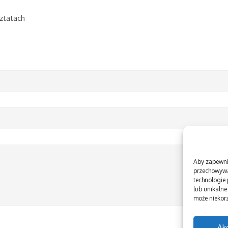
sztatach
Aby zapewnić
przechowywa
technologie
lub unikalne
może niekorz
Ak