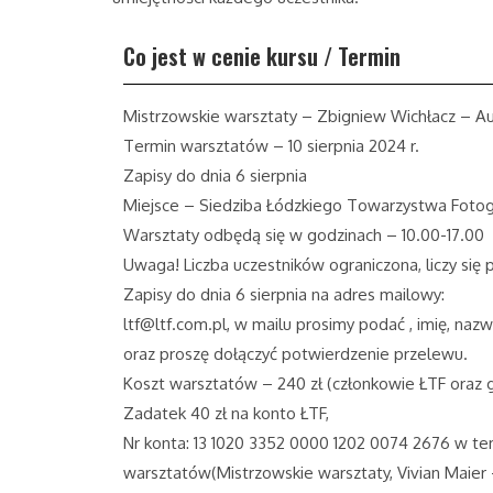
Co jest w cenie kursu / Termin
Mistrzowskie warsztaty – Zbigniew Wichłacz – Aut
Termin warsztatów – 10 sierpnia 2024 r.
Zapisy do dnia 6 sierpnia
Miejsce – Siedziba Łódzkiego Towarzystwa Fotogra
Warsztaty odbędą się w godzinach – 10.00-17.00
Uwaga! Liczba uczestników ograniczona, liczy się
Zapisy do dnia 6 sierpnia na adres mailowy:
ltf@ltf.com.pl, w mailu prosimy podać , imię, nazwis
oraz proszę dołączyć potwierdzenie przelewu.
Koszt warsztatów – 240 zł (członkowie ŁTF oraz 
Zadatek 40 zł na konto ŁTF,
Nr konta: 13 1020 3352 0000 1202 0074 2676 w te
warsztatów(Mistrzowskie warsztaty, Vivian Maie