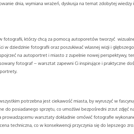
nie dnia, wymiana wrażeń, dyskusja na temat zdobytej wiedzy i 
ów fotografii, którzy chcą za pomocą autoporetów tworzyć wizualn
i w dziedzinie fotografii oraz poszukiwać własnej wizji i głębszeg
spojrzeć na autoportret i miasto z zupełnie nowej perspektywy, te
any fotograf – warsztat zapewni Ci inspirujące i praktyczne dośw
portrety.
 wszystkim potrzebna jest ciekawość miasta, by wyruszyć w fascyn
do posiadanego sprzętu, co umożliwi bezpośredni zrzut zdjęć na
la prowadzącemu warsztaty dokładnie omówić fotografie wykonane
 ocena techniczna, co w konsekwencji przyczynia się do lepszego zr