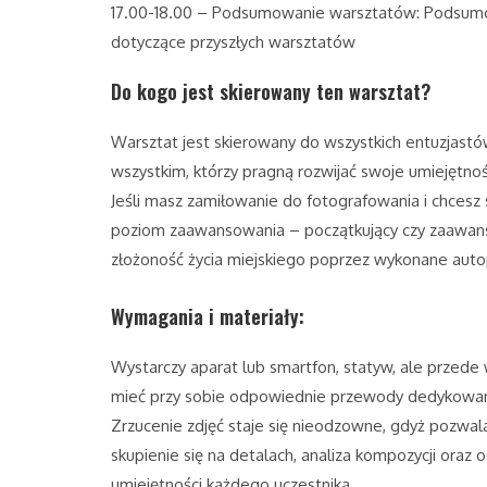
17.00-18.00 – Podsumowanie warsztatów: Podsumowa
dotyczące przyszłych warsztatów
Do kogo jest skierowany ten warsztat?
Warsztat jest skierowany do wszystkich entuzjast
wszystkim, którzy pragną rozwijać swoje umiejętnośc
Jeśli masz zamiłowanie do fotografowania i chcesz 
poziom zaawansowania – początkujący czy zaawansow
złożoność życia miejskiego poprzez wykonane auto
Wymagania i materiały:
Wystarczy aparat lub smartfon, statyw, ale przede
mieć przy sobie odpowiednie przewody dedykowane 
Zrzucenie zdjęć staje się nieodzowne, gdyż pozwa
skupienie się na detalach, analiza kompozycji oraz
umiejętności każdego uczestnika.