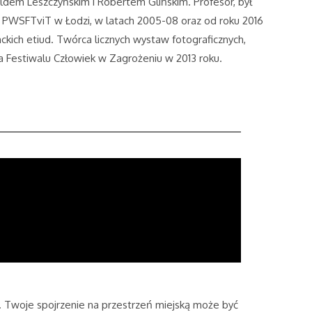
ldem Leszczyńskim i Robertem Glińskim. Profesor, był
PWSFTviT w Łodzi, w latach 2005-08 oraz od roku 2016
kich etiud. Twórca licznych wystaw fotograficznych,
a Festiwalu Człowiek w Zagrożeniu w 2013 roku.
u. Twoje spojrzenie na przestrzeń miejską może być