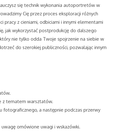
 nauczysz się technik wykonania autoportretów w
prowadzimy Cię przez proces eksploracji różnych
 pracy z cieniami, odbiciami i innymi elementami
ę, jak wykorzystać postprodukcję do dalszego
óry nie tylko odda Twoje spojrzenie na siebie w
otrzeć do szerokiej publiczności, pozwalając innym
tatów.
ane z tematem warsztatów.
łu fotograficznego, a następnie podczas przerwy
pod uwagę omówione uwagi i wskazówki.